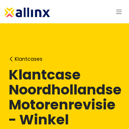
Overslaan naar inhoud
Klantcases
Klantcase
Noordhollandse
Motorenrevisie
- Winkel